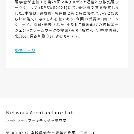
理学会が主催する第29回マルチメディア通信と分散処理ワ
ークショップ (DPSWS2021)にて、優秀論文賞を受賞しま
した。本賞は、完成度・萌芽性ともに特に優れていると認め
られた論文に与えられる賞であり、今回の受賞は、同ワーク
ショップに採録・発表された「小型IoT機器向けの移動エー
ジェントフレームワークの提案（著者：坂本和也、中屋悠資、
北形元、長谷川剛 ）」によるものです。
受賞ページ
Network Architecture Lab
ネットワークアーキテクチャ研究室
〒980-8577 宮城県仙台市青葉区片平二丁目1-1